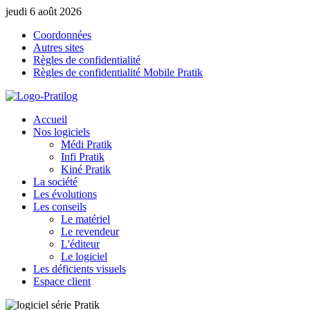
jeudi 6 août 2026
Coordonnées
Autres sites
Règles de confidentialité
Règles de confidentialité Mobile Pratik
Accueil
Nos logiciels
Médi Pratik
Infi Pratik
Kiné Pratik
La société
Les évolutions
Les conseils
Le matériel
Le revendeur
L'éditeur
Le logiciel
Les déficients visuels
Espace client