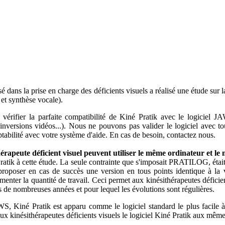
dans la prise en charge des déficients visuels a réalisé une étude sur la
 et synthèse vocale).
ifier la parfaite compatibilité de Kiné Pratik avec le logiciel JAW
rsions vidéos...). Nous ne pouvons pas valider le logiciel avec tout
abilité avec votre système d'aide. En cas de besoin, contactez nous.
rapeute déficient visuel peuvent utiliser le même ordinateur et le 
atik à cette étude. La seule contrainte que s'imposait PRATILOG, était q
 proposer en cas de succès une version en tous points identique à la 
nter la quantité de travail. Ceci permet aux kinésithérapeutes déficient
s de nombreuses années et pour lequel les évolutions sont régulières.
S, Kiné Pratik est apparu comme le logiciel standard le plus facile à u
 kinésithérapeutes déficients visuels le logiciel Kiné Pratik aux même