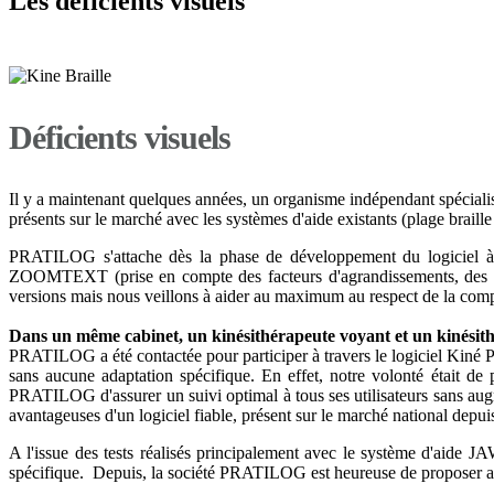
Les déficients visuels
Déficients visuels
Il y a maintenant quelques années, un organisme indépendant spécialisé 
présents sur le marché avec les systèmes d'aide existants (plage braille
PRATILOG s'attache dès la phase de développement du logiciel à vér
ZOOMTEXT (prise en compte des facteurs d'agrandissements, des inve
versions mais nous veillons à aider au maximum au respect de la compt
Dans un même cabinet, un kinésithérapeute voyant et un kinésithé
PRATILOG a été contactée pour participer à travers le logiciel Kiné Pr
sans aucune adaptation spécifique. En effet, notre volonté était de
PRATILOG d'assurer un suivi optimal à tous ses utilisateurs sans augme
avantageuses d'un logiciel fiable, présent sur le marché national depui
A l'issue des tests réalisés principalement avec le système d'aide JAW
spécifique. Depuis, la société PRATILOG est heureuse de proposer aux